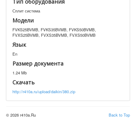
Тип оборудования
Техническая документация
FVKS25BVMB, FVKS35BVMB, FVKS50BVMB,
Сплит система
FVXS25BVMB, FVXS35BVMB, FVXS50BVMB
Модели
Искать
FVKS25BVMB, FVKS35BVMB, FVKS50BVMB,
FVXS25BVMB, FVXS35BVMB, FVXS50BVMB
Язык
Производитель
Тип документации
En
Размер документа
Элементов на страницу
1.24 Mb
Скачать
http://r410a.ru/upload/daikin/380.zip
© 2026 r410a.Ru
Back to Top