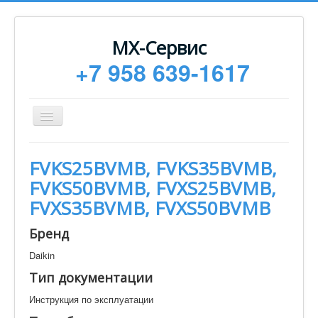
МХ-Сервис
+7 958 639-1617
Toggle
Navigation
Ремонт
FVKS25BVMB, FVKS35BVMB,
Монтаж
FVKS50BVMB, FVXS25BVMB,
Сервисное обслуживание
FVXS35BVMB, FVXS50BVMB
Техническая документация
Бренд
Статьи
Daikin
Новости
Тип документации
Контакты
Инструкция по эксплуатации