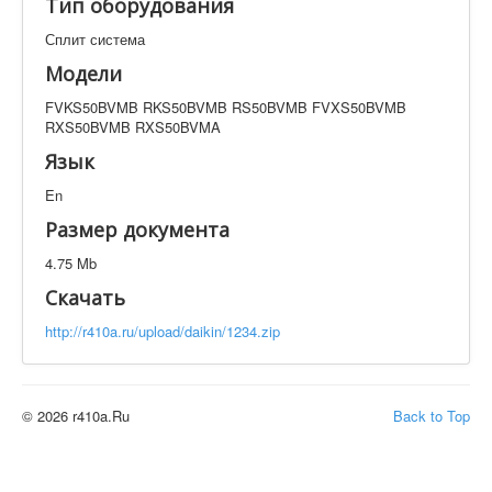
Тип оборудования
Техническая документация
FVKS50BVMB RKS50BVMB RS50BVMB FVXS50BVMB
Сплит система
RXS50BVMB RXS50BVMA
Модели
Искать
FVKS50BVMB RKS50BVMB RS50BVMB FVXS50BVMB
RXS50BVMB RXS50BVMA
Язык
Производитель
Тип документации
En
Размер документа
Элементов на страницу
4.75 Mb
Скачать
http://r410a.ru/upload/daikin/1234.zip
© 2026 r410a.Ru
Back to Top