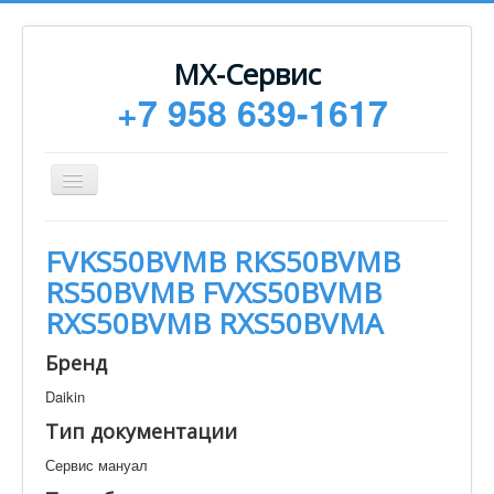
МХ-Сервис
+7 958 639-1617
Toggle
Navigation
Ремонт
FVKS50BVMB RKS50BVMB
Монтаж
RS50BVMB FVXS50BVMB
Сервисное обслуживание
RXS50BVMB RXS50BVMA
Техническая документация
Бренд
Статьи
Daikin
Новости
Тип документации
Контакты
Сервис мануал