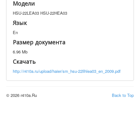
Модели
Техническая документация
HSU-22LEA03 HSU-22HEA03
HSU-22LEA03 HSU-22HEA03
Искать
Язык
En
Производитель
Тип документации
Размер документа
6.96 Mb
Элементов на страницу
Скачать
http://r410a.ru/upload/haier/sm_hsu-22llhlea03_en_2009.pdf
© 2026 r410a.Ru
Back to Top