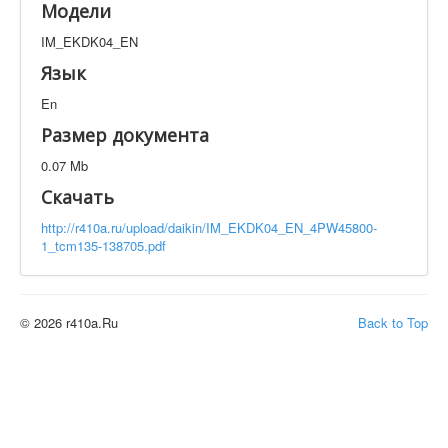
Модели
Техническая документация
IM_EKDK04_EN
IM_EKDK04_EN
Искать
Язык
En
Производитель
Тип документации
Размер документа
0.07 Mb
Элементов на страницу
Скачать
http://r410a.ru/upload/daikin/IM_EKDK04_EN_4PW45800-
1_tcm135-138705.pdf
© 2026 r410a.Ru
Back to Top