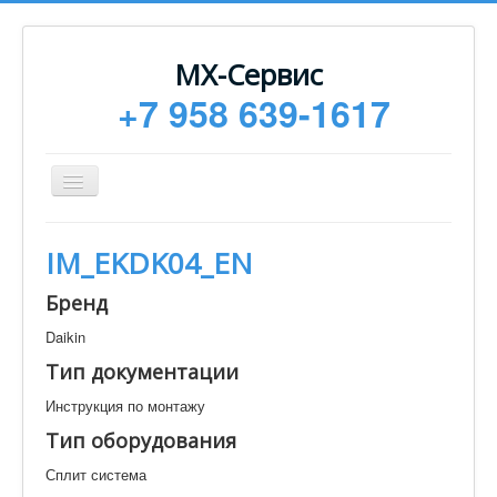
МХ-Сервис
+7 958 639-1617
Toggle
Navigation
Ремонт
IM_EKDK04_EN
Монтаж
Бренд
Сервисное обслуживание
Daikin
Техническая документация
Тип документации
Статьи
Инструкция по монтажу
Новости
Тип оборудования
Контакты
Сплит система