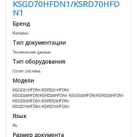
KSGD70HFDN1/KSRD70HFD
Техническая документация
KSGD21HFDN1/KSRD21HFDN1
N1
KSGD26HFDN/KSRD26HFDN1
KSGD35HFDN/KSRD35HFDN1
Бренд
KSGD53HFDN1/KSRD53HFDN1
KSGD70HFDN1/KSRD70HFDN1
Kentatsu
Тип документации
Искать
Технические данные
Тип оборудования
Производитель
Тип документации
Сплит система
Модели
Элементов на страницу
KSGD21HFDN1/KSRD21HFDN1
KSGD26HFDN/KSRD26HFDN1 KSGD35HFDN/KSRD35HFDN1
KSGD53HFDN1/KSRD53HFDN1
KSGD70HFDN1/KSRD70HFDN1
Язык
Ru
Размер документа