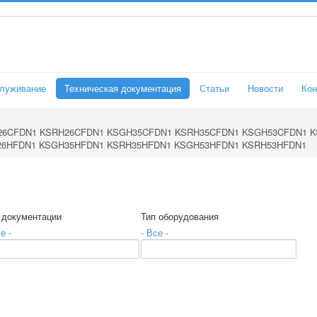
служивание
Техническая документация
Статьи
Новости
Кон
26CFDN1 KSRH26CFDN1 KSGH35CFDN1 KSRH35CFDN1 KSGH53CFDN1 
26HFDN1 KSGH35HFDN1 KSRH35HFDN1 KSGH53HFDN1 KSRH53HFDN1
 документации
Тип оборудования
е -
- Все -