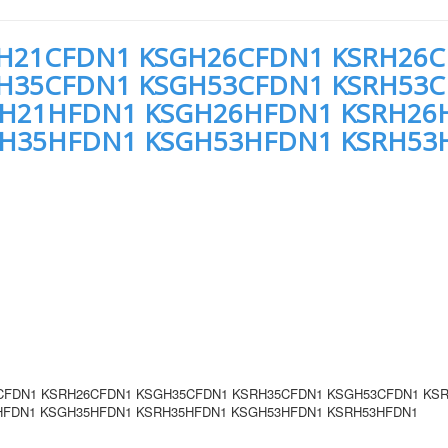
H21CFDN1 KSGH26CFDN1 KSRH26
H35CFDN1 KSGH53CFDN1 KSRH53
RH21HFDN1 KSGH26HFDN1 KSRH26
RH35HFDN1 KSGH53HFDN1 KSRH53
CFDN1 KSRH26CFDN1 KSGH35CFDN1 KSRH35CFDN1 KSGH53CFDN1 KS
HFDN1 KSGH35HFDN1 KSRH35HFDN1 KSGH53HFDN1 KSRH53HFDN1