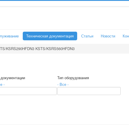
служивание
Техническая документация
Статьи
Новости
Кон
TS/KSRS290HFDN3 KSTS/KSRS560HFDN3
 документации
Тип оборудования
е -
- Все -