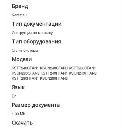
Техническая документация
Бренд
KSTT240CFAN1 KSUN240CFAN3 KSTT280CFAN1
KSUN280CFAN3 KSTT240HFAN1 KSUN240HFAN3
Kentatsu
KSTT280HFAN1 KSUN280HFAN3
Тип документации
Искать
Инструкция по монтажу
Тип оборудования
Производитель
Тип документации
Сплит система
Модели
Элементов на страницу
KSTT240CFAN1 KSUN240CFAN3 KSTT280CFAN1
KSUN280CFAN3 KSTT240HFAN1 KSUN240HFAN3
KSTT280HFAN1 KSUN280HFAN3
Язык
En
Размер документа
1.33 Mb
Скачать