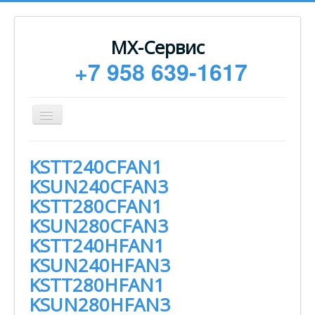
МХ-Сервис
+7 958 639-1617
Toggle
Navigation
Ремонт
KSTT240CFAN1
Монтаж
KSUN240CFAN3
Сервисное обслуживание
KSTT280CFAN1
KSUN280CFAN3
Техническая документация
KSTT240HFAN1
Статьи
KSUN240HFAN3
Новости
KSTT280HFAN1
Контакты
KSUN280HFAN3