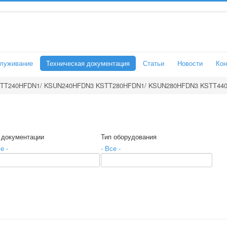
служивание
Техническая документация
Статьи
Новости
Кон
TT240HFDN1/ KSUN240HFDN3 KSTT280HFDN1/ KSUN280HFDN3 KSTT44
 документации
Тип оборудования
е -
- Все -