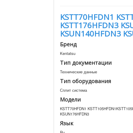
KSTT70HFDN1 KST
KSTT176HFDN3 KS
KSUN140HFDN3 K
Бренд
Kentatsu
Тип документации
Технические данные
Тип оборудования
Сплит система
Модели
KSTT70HFDN1 KSTT105HFDN1KSTT105
KSUN176HFDN3
Язык
Ru