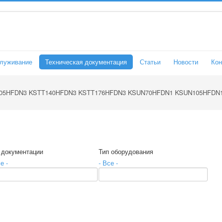
служивание
Техническая документация
Статьи
Новости
Кон
05HFDN3 KSTT140HFDN3 KSTT176HFDN3 KSUN70HFDN1 KSUN105HFDN
 документации
Тип оборудования
е -
- Все -