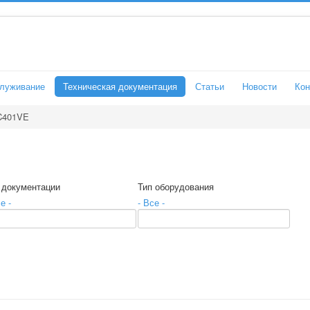
служивание
Техническая документация
Статьи
Новости
Кон
C401VE
 документации
Тип оборудования
е -
- Все -