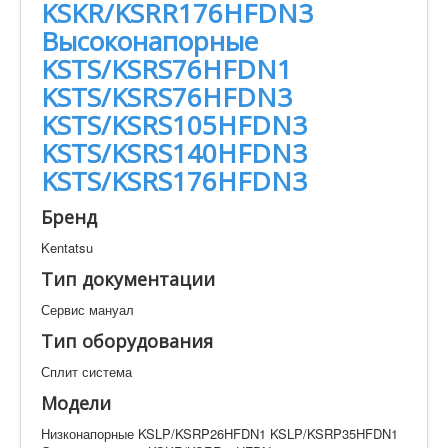
KSKR/KSRR176HFDN3
Техническая документация
Низконапорные KSLP/KSRP26HFDN1
Высоконапорные
KSLP/KSRP35HFDN1 Средненапорные
KSTS/KSRS76HFDN1
KSKR/KSRR76HFDN1 KSKR/KSRR76HFDN3
KSKR/KSRR105HFDN3 KSKR/KSRR140HFDN3
KSTS/KSRS76HFDN3
KSKR/KSRR176HFDN3 Высоконапорные
KSTS/KSRS105HFDN3
KSTS/KSRS76HFDN1 KSTS/KSRS76HFDN3
KSTS/KSRS105HFDN3 KSTS/KSRS140HFDN3
KSTS/KSRS140HFDN3
KSTS/KSRS176HFDN3
KSTS/KSRS176HFDN3
Искать
Бренд
Kentatsu
Производитель
Тип документации
Тип документации
Сервис мануал
Элементов на страницу
Тип оборудования
Сплит система
Модели
Низконапорные KSLP/KSRP26HFDN1 KSLP/KSRP35HFDN1