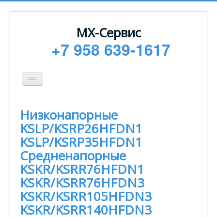
МХ-Сервис
+7 958 639-1617
Toggle
Navigation
Ремонт
Низконапорные
Монтаж
KSLP/KSRP26HFDN1
Сервисное обслуживание
KSLP/KSRP35HFDN1
Средненапорные
Техническая документация
KSKR/KSRR76HFDN1
Статьи
KSKR/KSRR76HFDN3
Новости
KSKR/KSRR105HFDN3
Контакты
KSKR/KSRR140HFDN3