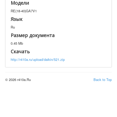
Модели
Техническая документация
RE(18-40)GA7V1
RE(18-40)GA7V1
Искать
Язык
Ru
Производитель
Тип документации
Размер документа
0.45 Mb
Элементов на страницу
Скачать
http://r410a.ru/upload/daikin/521.zip
© 2026 r410a.Ru
Back to Top