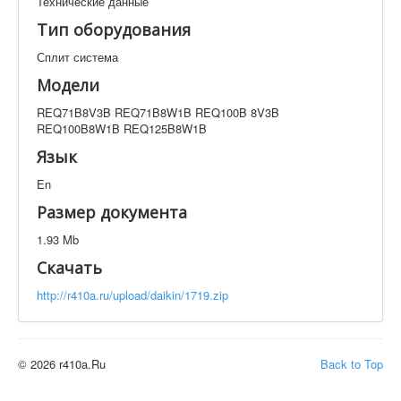
Технические данные
Техническая документация
Тип оборудования
REQ71B8V3B REQ71B8W1B REQ100B 8V3B
REQ100B8W1B REQ125B8W1B
Сплит система
Искать
Модели
REQ71B8V3B REQ71B8W1B REQ100B 8V3B
REQ100B8W1B REQ125B8W1B
Производитель
Тип документации
Язык
En
Элементов на страницу
Размер документа
1.93 Mb
Скачать
http://r410a.ru/upload/daikin/1719.zip
© 2026 r410a.Ru
Back to Top