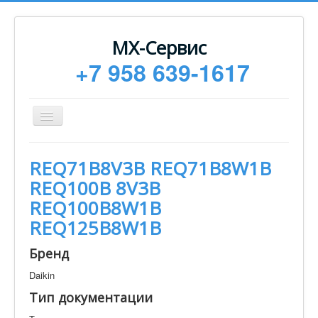
МХ-Сервис
+7 958 639-1617
Toggle
Navigation
Ремонт
REQ71B8V3B REQ71B8W1B
Монтаж
REQ100B 8V3B
Сервисное обслуживание
REQ100B8W1B
REQ125B8W1B
Техническая документация
Статьи
Бренд
Новости
Daikin
Тип документации
Контакты