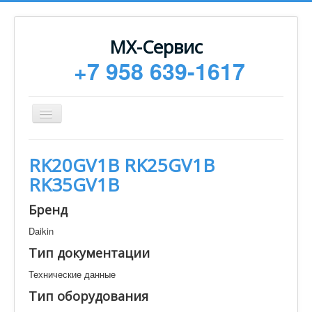
МХ-Сервис
+7 958 639-1617
Toggle
Navigation
Ремонт
RK20GV1B RK25GV1B
Монтаж
RK35GV1B
Сервисное обслуживание
Бренд
Техническая документация
Daikin
Статьи
Тип документации
Новости
Технические данные
Контакты
Тип оборудования