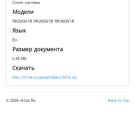
Сплит система
Техническая документация
RK20GV1B RK25GV1B RK35GV1B
Модели
Искать
RK20GV1B RK25GV1B RK35GV1B
Язык
En
Производитель
Тип документации
Размер документа
Элементов на страницу
0.65 Mb
Скачать
http://r410a.ru/upload/daikin/2479.zip
© 2026 r410a.Ru
Back to Top