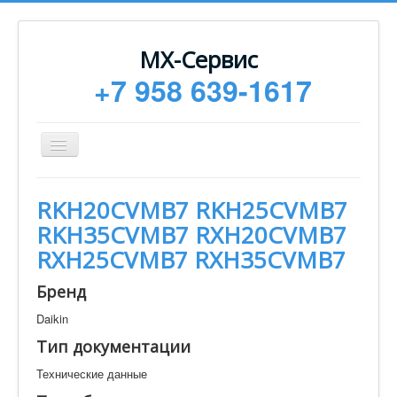
МХ-Сервис
+7 958 639-1617
Toggle
Navigation
Ремонт
RKH20CVMB7 RKH25CVMB7
Монтаж
RKH35CVMB7 RXH20CVMB7
Сервисное обслуживание
RXH25CVMB7 RXH35CVMB7
Техническая документация
Бренд
Статьи
Daikin
Новости
Тип документации
Контакты
Технические данные