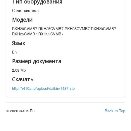
Тип оборудования
Техническая документация
RKH20CVMB7 RKH25CVMB7 RKH35CVMB7
Сплит система
RXH20CVMB7 RXH25CVMB7 RXH35CVMB7
Модели
Искать
RKH20CVMB7 RKH25CVMB7 RKH35CVMB7 RXH20CVMB7
RXH25CVMB7 RXH35CVMB7
Язык
Производитель
Тип документации
En
Размер документа
Элементов на страницу
2.08 Mb
Скачать
http://r410a.ru/upload/daikin/1487.zip
© 2026 r410a.Ru
Back to Top