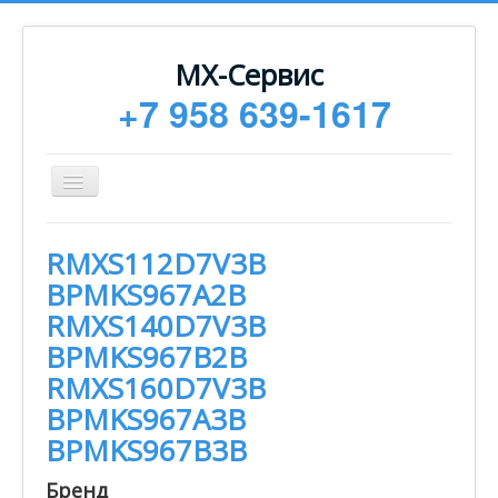
МХ-Сервис
+7 958 639-1617
Toggle
Navigation
Ремонт
RMXS112D7V3B
Монтаж
BPMKS967A2B
Сервисное обслуживание
RMXS140D7V3B
BPMKS967B2B
Техническая документация
RMXS160D7V3B
Статьи
BPMKS967A3B
Новости
BPMKS967B3B
Контакты
Бренд