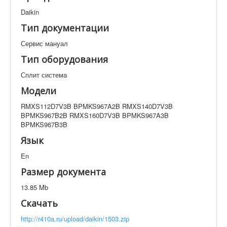
Техническая документация
Daikin
RMXS112D7V3B BPMKS967A2B RMXS140D7V3B
BPMKS967B2B RMXS160D7V3B BPMKS967A3B
Тип документации
BPMKS967B3B
Сервис мануал
Искать
Тип оборудования
Сплит система
Производитель
Тип документации
Модели
RMXS112D7V3B BPMKS967A2B RMXS140D7V3B
BPMKS967B2B RMXS160D7V3B BPMKS967A3B
Элементов на страницу
BPMKS967B3B
Язык
En
Размер документа
13.85 Mb
Скачать
http://r410a.ru/upload/daikin/1503.zip