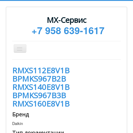
МХ-Сервис
+7 958 639-1617
Toggle
Navigation
Ремонт
RMXS112E8V1B
Монтаж
BPMKS967B2B
Сервисное обслуживание
RMXS140E8V1B
BPMKS967B3B
Техническая документация
RMXS160E8V1B
Статьи
Бренд
Новости
Daikin
Контакты
Тип документации