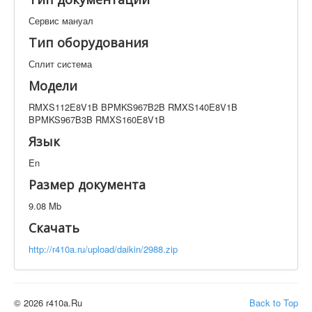
Техническая документация
Сервис мануал
RMXS112E8V1B BPMKS967B2B RMXS140E8V1B
BPMKS967B3B RMXS160E8V1B
Тип оборудования
Искать
Сплит система
Модели
Производитель
Тип документации
RMXS112E8V1B BPMKS967B2B RMXS140E8V1B
BPMKS967B3B RMXS160E8V1B
Язык
Элементов на страницу
En
Размер документа
9.08 Mb
Скачать
http://r410a.ru/upload/daikin/2988.zip
© 2026 r410a.Ru
Back to Top