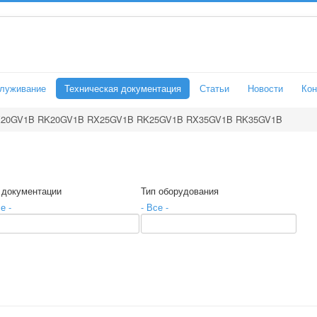
служивание
Техническая документация
Статьи
Новости
Кон
20GV1B RK20GV1B RX25GV1B RK25GV1B RX35GV1B RK35GV1B
 документации
Тип оборудования
е -
- Все -