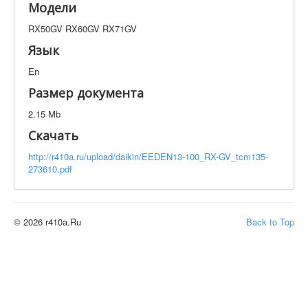
Модели
Техническая документация
RX50GV RX60GV RX71GV
RX50GV RX60GV RX71GV
Искать
Язык
En
Производитель
Тип документации
Размер документа
2.15 Mb
Элементов на страницу
Скачать
http://r410a.ru/upload/daikin/EEDEN13-100_RX-GV_tcm135-
273610.pdf
© 2026 r410a.Ru
Back to Top