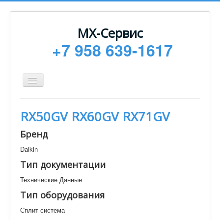
МХ-Сервис
+7 958 639-1617
Toggle
Navigation
Ремонт
RX50GV RX60GV RX71GV
Монтаж
Бренд
Сервисное обслуживание
Daikin
Техническая документация
Тип документации
Статьи
Технические Данные
Новости
Тип оборудования
Контакты
Сплит система