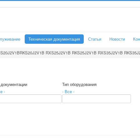
служивание
Техническая документация
Статьи
Новости
Кон
S20J2V1BRKS20J2V1B RXS25J2V1B RKS25J2V1B RXS35J2V1B RKS35J
 документации
Тип оборудования
е -
- Все -