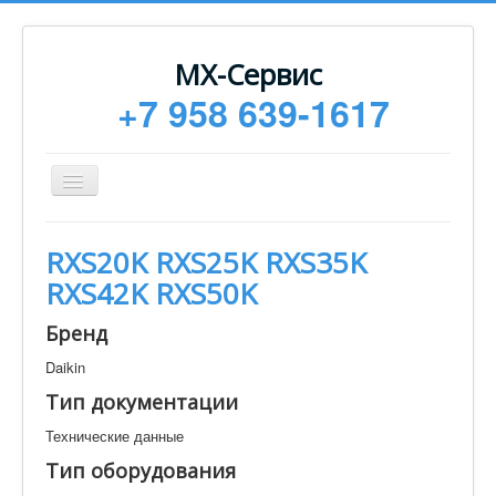
МХ-Сервис
+7 958 639-1617
Toggle
Navigation
Ремонт
RXS20K RXS25K RXS35K
Монтаж
RXS42K RXS50K
Сервисное обслуживание
Бренд
Техническая документация
Daikin
Статьи
Тип документации
Новости
Технические данные
Контакты
Тип оборудования