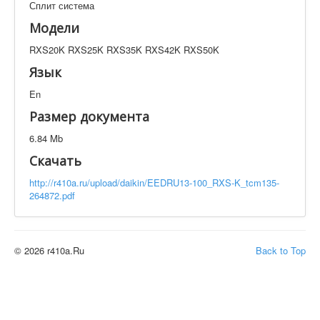
Сплит система
Техническая документация
RXS20K RXS25K RXS35K RXS42K RXS50K
Модели
Искать
RXS20K RXS25K RXS35K RXS42K RXS50K
Язык
En
Производитель
Тип документации
Размер документа
Элементов на страницу
6.84 Mb
Скачать
http://r410a.ru/upload/daikin/EEDRU13-100_RXS-K_tcm135-
264872.pdf
© 2026 r410a.Ru
Back to Top