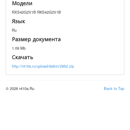
Модели
Техническая документация
RXS42G2V1B RKS42G2V1B
RXS42G2V1B RKS42G2V1B
Искать
Язык
Ru
Производитель
Тип документации
Размер документа
1.09 Mb
Элементов на страницу
Скачать
http://r410a.ru/upload/daikin/2852.zip
© 2026 r410a.Ru
Back to Top