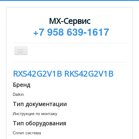
МХ-Сервис
+7 958 639-1617
Toggle
Navigation
Ремонт
RXS42G2V1B RKS42G2V1B
Монтаж
Бренд
Сервисное обслуживание
Daikin
Техническая документация
Тип документации
Статьи
Инструкция по монтажу
Новости
Тип оборудования
Контакты
Сплит система