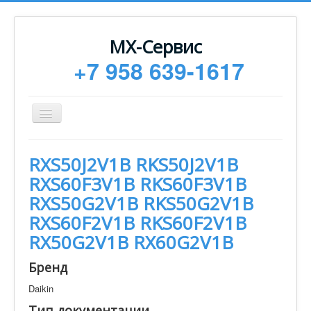
МХ-Сервис
+7 958 639-1617
Toggle
Navigation
Ремонт
RXS50J2V1B RKS50J2V1B
Монтаж
RXS60F3V1B RKS60F3V1B
Сервисное обслуживание
RXS50G2V1B RKS50G2V1B
RXS60F2V1B RKS60F2V1B
Техническая документация
RX50G2V1B RX60G2V1B
Статьи
Бренд
Новости
Daikin
Контакты
Тип документации