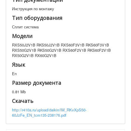
Техническая документация
Инструкция по монтажу
RXS50J2V1B RKS50J2V1B RXS60F3V1B RKS60F3V1B
RXS50G2V1B RKS50G2V1B RXS60F2V1B
Тип оборудования
RKS60F2V1B RX50G2V1B RX60G2V1B
Сплит система
Искать
Модели
RXS50J2V1B RKS50J2V1B RXS60F3V1B RKS60F3V1B
Производитель
Тип документации
RXS50G2V1B RKS50G2V1B RXS60F2V1B RKS60F2V1B
RX50G2V1B RX60G2V1B
Язык
Элементов на страницу
En
Размер документа
0.81 Mb
Скачать
http://r410a.ru/upload/daikin/IM_RKvXpS50-
60JzFe_EN_tcm135-238176.pdf