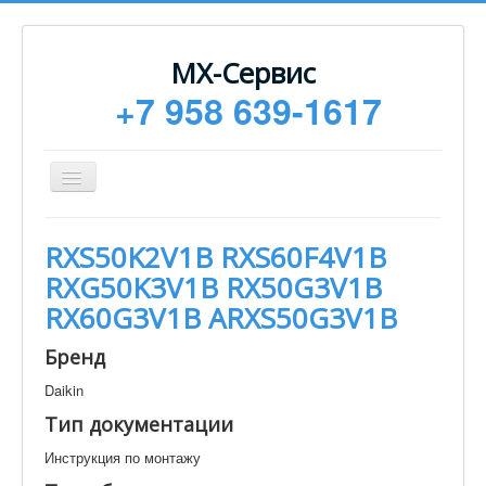
МХ-Сервис
+7 958 639-1617
Toggle
Navigation
Ремонт
RXS50K2V1B RXS60F4V1B
Монтаж
RXG50K3V1B RX50G3V1B
Сервисное обслуживание
RX60G3V1B ARXS50G3V1B
Техническая документация
Бренд
Статьи
Daikin
Новости
Тип документации
Контакты
Инструкция по монтажу