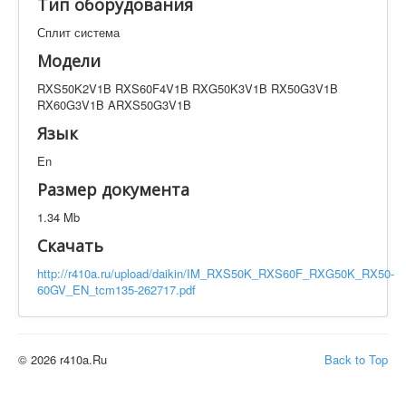
Тип оборудования
Техническая документация
RXS50K2V1B RXS60F4V1B RXG50K3V1B RX50G3V1B
Сплит система
RX60G3V1B ARXS50G3V1B
Модели
Искать
RXS50K2V1B RXS60F4V1B RXG50K3V1B RX50G3V1B
RX60G3V1B ARXS50G3V1B
Язык
Производитель
Тип документации
En
Размер документа
Элементов на страницу
1.34 Mb
Скачать
http://r410a.ru/upload/daikin/IM_RXS50K_RXS60F_RXG50K_RX50-
60GV_EN_tcm135-262717.pdf
© 2026 r410a.Ru
Back to Top