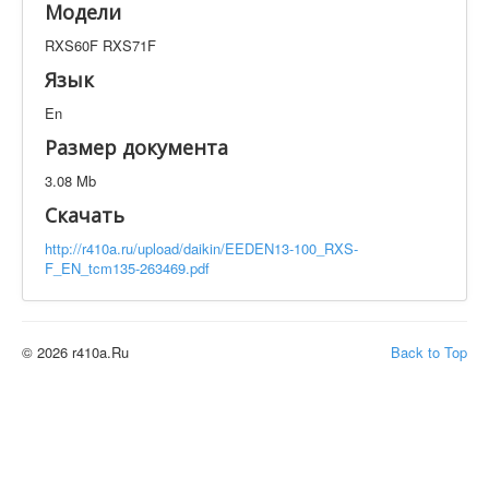
Модели
Техническая документация
RXS60F RXS71F
RXS60F RXS71F
Искать
Язык
En
Производитель
Тип документации
Размер документа
3.08 Mb
Элементов на страницу
Скачать
http://r410a.ru/upload/daikin/EEDEN13-100_RXS-
F_EN_tcm135-263469.pdf
© 2026 r410a.Ru
Back to Top