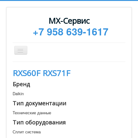
МХ-Сервис
+7 958 639-1617
Toggle
Navigation
Ремонт
RXS60F RXS71F
Монтаж
Бренд
Сервисное обслуживание
Daikin
Техническая документация
Тип документации
Статьи
Технические данные
Новости
Тип оборудования
Контакты
Сплит система