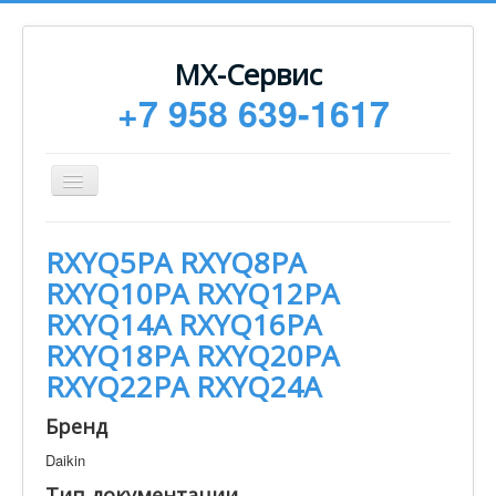
МХ-Сервис
+7 958 639-1617
Toggle
Navigation
Ремонт
RXYQ5PA RXYQ8PA
Монтаж
RXYQ10PA RXYQ12PA
Сервисное обслуживание
RXYQ14A RXYQ16PA
RXYQ18PA RXYQ20PA
Техническая документация
RXYQ22PA RXYQ24A
Статьи
Бренд
Новости
Daikin
Контакты
Тип документации