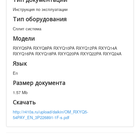
Техническая документация
Инструкция по эксплуатации
RXYQ5PA RXYQ8PA RXYQ10PA RXYQ12PA RXYQ14A
RXYQ16PA RXYQ18PA RXYQ20PA RXYQ22PA
Тип оборудования
RXYQ24A
Сплит система
Искать
Модели
RXYQ5PA RXYQ8PA RXYQ10PA RXYQ12PA RXYQ14A
Производитель
Тип документации
RXYQ16PA RXYQ18PA RXYQ20PA RXYQ22PA RXYQ24A
Язык
Элементов на страницу
En
Размер документа
1.57 Mb
Скачать
http://r410a.ru/upload/daikin/OM_RXYQ5-
54PAY_EN_3P226891-1F-s.pdf