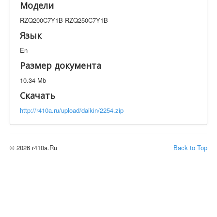
Модели
Техническая документация
RZQ200C7Y1B RZQ250C7Y1B
RZQ200C7Y1B RZQ250C7Y1B
Искать
Язык
En
Производитель
Тип документации
Размер документа
10.34 Mb
Элементов на страницу
Скачать
http://r410a.ru/upload/daikin/2254.zip
© 2026 r410a.Ru
Back to Top