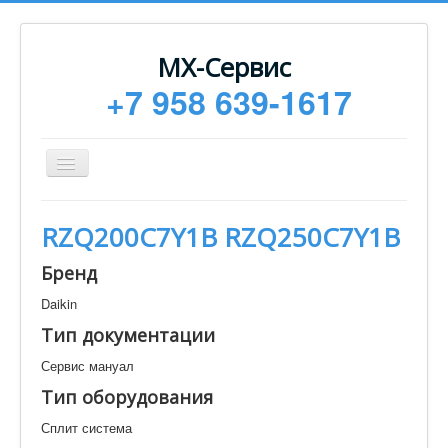
МХ-Сервис
+7 958 639-1617
Toggle
Navigation
Ремонт
RZQ200C7Y1B RZQ250C7Y1B
Монтаж
Бренд
Сервисное обслуживание
Daikin
Техническая документация
Тип документации
Статьи
Сервис мануал
Новости
Тип оборудования
Контакты
Сплит система