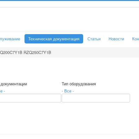
служивание
Техническая документация
Статьи
Новости
Кон
Q200C7Y1B RZQ250C7Y1B
 документации
Тип оборудования
е -
- Все -