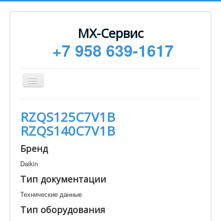
МХ-Сервис
+7 958 639-1617
Toggle
Navigation
Ремонт
RZQS125C7V1B
Монтаж
RZQS140C7V1B
Сервисное обслуживание
Бренд
Техническая документация
Daikin
Статьи
Тип документации
Новости
Технические данные
Контакты
Тип оборудования