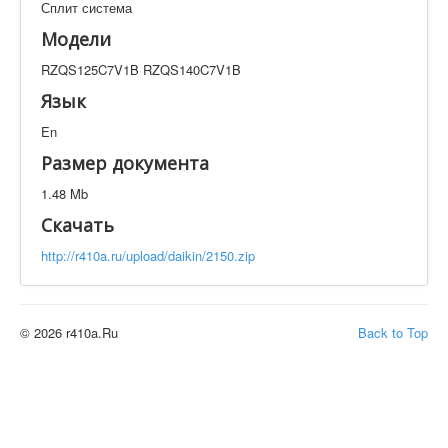
Сплит система
Техническая документация
RZQS125C7V1B RZQS140C7V1B
Модели
Искать
RZQS125C7V1B RZQS140C7V1B
Язык
En
Производитель
Тип документации
Размер документа
Элементов на страницу
1.48 Mb
Скачать
http://r410a.ru/upload/daikin/2150.zip
© 2026 r410a.Ru
Back to Top