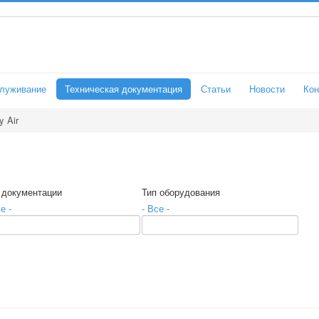
служивание
Техническая документация
Статьи
Новости
Кон
y Air
 документации
Тип оборудования
е -
- Все -