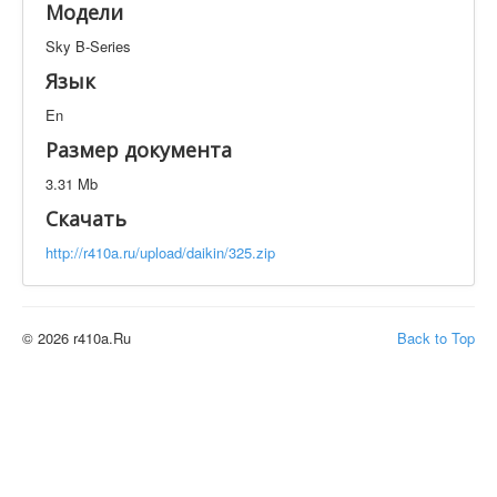
Модели
Техническая документация
Sky B-Series
Sky B-Series
Искать
Язык
En
Производитель
Тип документации
Размер документа
3.31 Mb
Элементов на страницу
Скачать
http://r410a.ru/upload/daikin/325.zip
© 2026 r410a.Ru
Back to Top