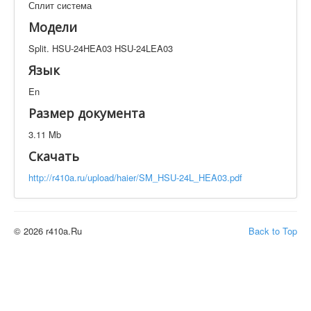
Сплит система
Техническая документация
Split. HSU-24HEA03 HSU-24LEA03
Модели
Искать
Split. HSU-24HEA03 HSU-24LEA03
Язык
En
Производитель
Тип документации
Размер документа
Элементов на страницу
3.11 Mb
Скачать
http://r410a.ru/upload/haier/SM_HSU-24L_HEA03.pdf
© 2026 r410a.Ru
Back to Top