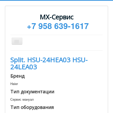
МХ-Сервис
+7 958 639-1617
Toggle
Navigation
Ремонт
Split. HSU-24HEA03 HSU-
Монтаж
24LEA03
Сервисное обслуживание
Бренд
Техническая документация
Haier
Статьи
Тип документации
Новости
Сервис мануал
Контакты
Тип оборудования