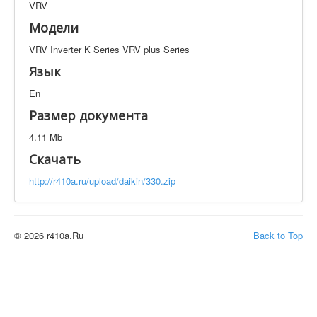
VRV
Техническая документация
VRV Inverter K Series VRV plus Series
Модели
Искать
VRV Inverter K Series VRV plus Series
Язык
En
Производитель
Тип документации
Размер документа
Элементов на страницу
4.11 Mb
Скачать
http://r410a.ru/upload/daikin/330.zip
© 2026 r410a.Ru
Back to Top