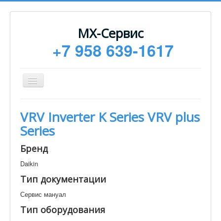
МХ-Сервис
+7 958 639-1617
Toggle
Navigation
Ремонт
VRV Inverter K Series VRV plus
Монтаж
Series
Сервисное обслуживание
Бренд
Техническая документация
Daikin
Статьи
Тип документации
Новости
Сервис мануал
Контакты
Тип оборудования